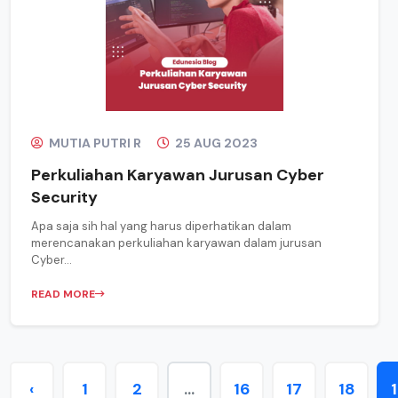
MUTIA PUTRI R
25 AUG 2023
Perkuliahan Karyawan Jurusan Cyber
Security
Apa saja sih hal yang harus diperhatikan dalam
merencanakan perkuliahan karyawan dalam jurusan
Cyber...
READ MORE
‹
1
2
...
16
17
18