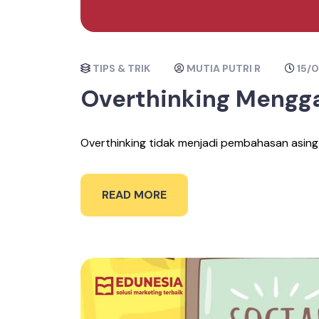
TIPS & TRIK
MUTIA PUTRI R
15/
Overthinking Mengg
Overthinking tidak menjadi pembahasan asing d
READ MORE