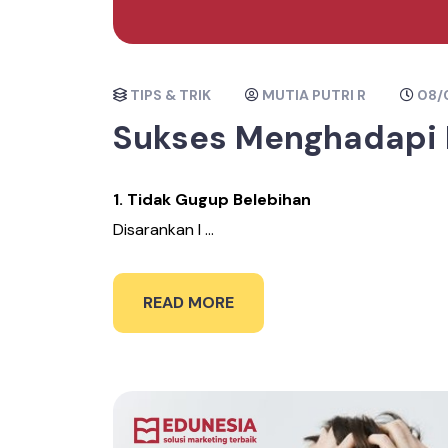
TIPS & TRIK
MUTIA PUTRI R
08/
Sukses Menghadapi 
1. Tidak Gugup Belebihan
Disarankan l ...
READ MORE