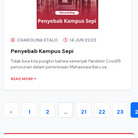
CHAROLINA ETALO
14 JUN 2023
Penyebab Kampus Sepi
Tidak bisa kita pungkiri bahwa semenjak Pandemi Covid19
penurunan dalam penerimaan Mahasiswa Baru sa...
READ MORE
‹
1
2
...
21
22
23